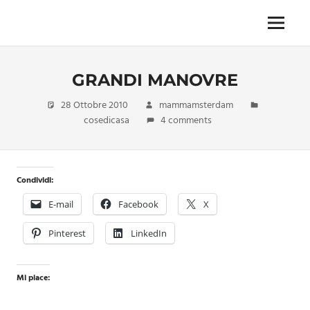
Skip
to
Menu
Unica,
content
imprescindibile,
imponderabile,
GRANDI MANOVRE
inevitabile
Mammamsterdam
28 Ottobre 2010
mammamsterdam
da
cosedicasa
4 comments
oggi
anche
in
formato
Condividi:
monodose
e
E-mail
Facebook
X
nuova
confezione
Pinterest
LinkedIn
migliorata
Mi piace: