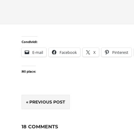
Condividi:
E-mail
Facebook
X
Pinterest
Mi piace:
Navigazione
PREVIOUS POST
articoli
18 COMMENTS