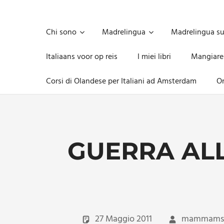
Skip
to
Unica,
content
imprescindibile,
Chi sono
Madrelingua
Madrelingua s
imponderabile,
inevitabile
Italiaans voor op reis
I miei libri
Mangiare
Mammamsterdam
da
Corsi di Olandese per Italiani ad Amsterdam
On
oggi
anche
in
formato
monodose
e
GUERRA AL
nuova
confezione
migliorata
27 Maggio 2011
mammams