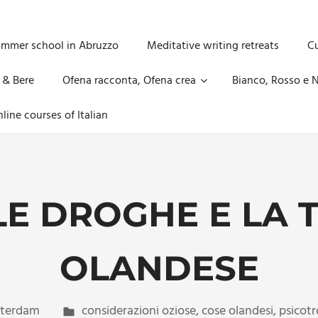
ummer school in Abruzzo
Meditative writing retreats
Cu
 & Bere
Ofena racconta, Ofena crea
Bianco, Rosso e N
line courses of Italian
LE DROGHE E LA 
OLANDESE
terdam
considerazioni oziose
,
cose olandesi
,
psicotr