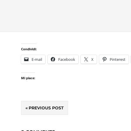
Condividi:
E-mail
Facebook
X
Pinterest
Mi piace:
Navigazione
PREVIOUS POST
articoli