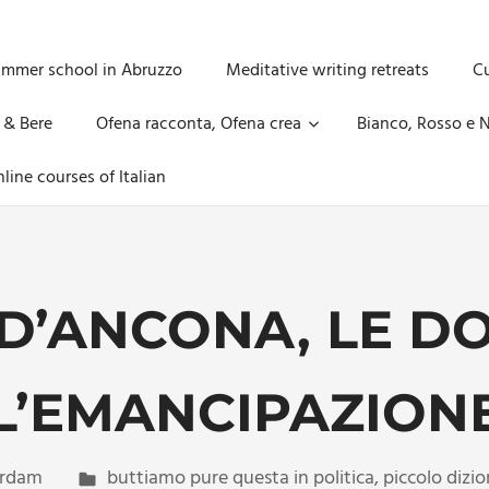
ummer school in Abruzzo
Meditative writing retreats
Cu
 & Bere
Ofena racconta, Ofena crea
Bianco, Rosso e N
line courses of Italian
D’ANCONA, LE D
L’EMANCIPAZION
rdam
buttiamo pure questa in politica
,
piccolo dizi