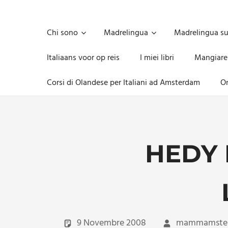
Skip
to
Unica,
content
imprescindibile,
Chi sono
Madrelingua
Madrelingua s
imponderabile,
inevitabile
Italiaans voor op reis
I miei libri
Mangiare
Mammamsterdam
da
Corsi di Olandese per Italiani ad Amsterdam
On
oggi
anche
in
formato
monodose
e
HEDY 
nuova
confezione
migliorata
9 Novembre 2008
mammamste