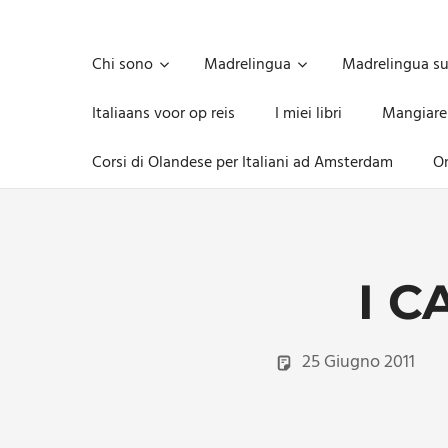
Skip
to
Unica,
content
imprescindibile,
Chi sono
Madrelingua
Madrelingua s
imponderabile,
inevitabile
Italiaans voor op reis
I miei libri
Mangiare
Mammamsterdam
da
Corsi di Olandese per Italiani ad Amsterdam
On
oggi
anche
in
formato
monodose
e
I C
nuova
confezione
migliorata
25 Giugno 2011