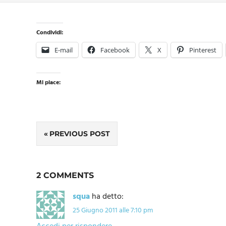
Condividi:
E-mail
Facebook
X
Pinterest
Mi piace:
Navigazione
PREVIOUS POST
articoli
2 COMMENTS
squa
ha detto:
25 Giugno 2011 alle 7:10 pm