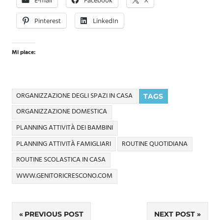
E-mail
Facebook
X
Pinterest
LinkedIn
Mi piace:
ORGANIZZAZIONE DEGLI SPAZI IN CASA
TAGS
ORGANIZZAZIONE DOMESTICA
PLANNING ATTIVITÀ DEI BAMBINI
PLANNING ATTIVITÀ FAMIGLIARI
ROUTINE QUOTIDIANA
ROUTINE SCOLASTICA IN CASA
WWW.GENITORICRESCONO.COM
Navigazione
PREVIOUS POST
NEXT POST