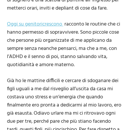
di sughero e una scatola di puntine all’ ingresso per
metterci orari, inviti e depliant di cose da fare.
Oggi su genitoricrescono
racconto le routine che ci
hanno permesso di sopravvivere. Sono piccole cose
che persone più organizzate di me applicano da
sempre senza neanche pensarci, ma che a me, con
l’ADHD e il senno di poi, stanno salvando vita,
quotidianità e amore materno.
Già ho le mattine difficili e cercare di sdoganare dei
figli uguali a me dal risveglio all’uscita da casa mi
costava uno stress e un’energia che quando
finalmente ero pronta a dedicarmi al mio lavoro, ero
già esausta. Odiavo urlare ma mi ci ritrovavo ogni
due per tre, perché pare che più stiano facendo
tardi, questi figli, più cincischino. Per fare dispetto a