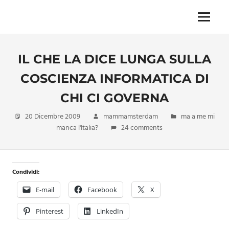
Skip
to
Menu
Unica,
content
imprescindibile,
imponderabile,
IL CHE LA DICE LUNGA SULLA
inevitabile
Mammamsterdam
COSCIENZA INFORMATICA DI
da
oggi
CHI CI GOVERNA
anche
in
20 Dicembre 2009
mammamsterdam
ma a me mi
formato
manca l'Italia?
24 comments
monodose
e
nuova
confezione
Condividi:
migliorata
E-mail
Facebook
X
Pinterest
LinkedIn