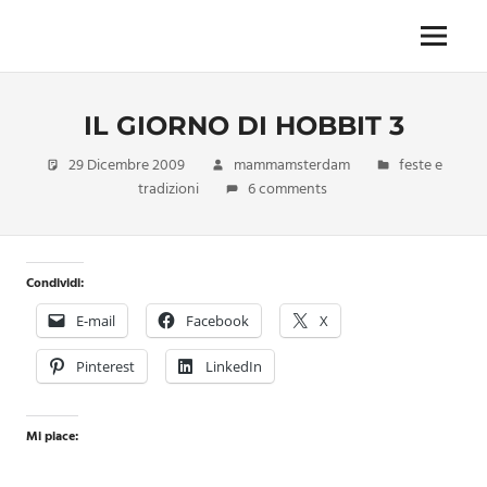
Skip
to
Menu
Unica,
content
imprescindibile,
imponderabile,
IL GIORNO DI HOBBIT 3
inevitabile
Mammamsterdam
29 Dicembre 2009
mammamsterdam
feste e
da
tradizioni
6 comments
oggi
anche
in
formato
Condividi:
monodose
e
E-mail
Facebook
X
nuova
confezione
Pinterest
LinkedIn
migliorata
Mi piace: