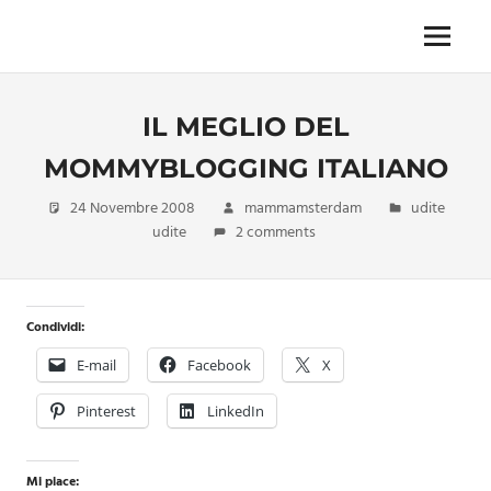
Skip
to
Menu
Unica,
content
imprescindibile,
imponderabile,
IL MEGLIO DEL
inevitabile
Mammamsterdam
MOMMYBLOGGING ITALIANO
da
oggi
24 Novembre 2008
mammamsterdam
udite
anche
udite
2 comments
in
formato
monodose
e
Condividi:
nuova
E-mail
Facebook
X
confezione
migliorata
Pinterest
LinkedIn
Mi piace: