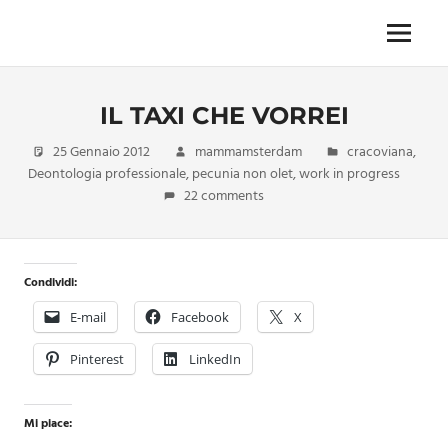
Skip
to
Menu
Unica,
content
imprescindibile,
imponderabile,
IL TAXI CHE VORREI
inevitabile
Mammamsterdam
25 Gennaio 2012
mammamsterdam
cracoviana
,
da
Deontologia professionale
,
pecunia non olet
,
work in progress
oggi
22 comments
anche
in
formato
monodose
Condividi:
e
nuova
E-mail
Facebook
X
confezione
migliorata
Pinterest
LinkedIn
Mi piace: