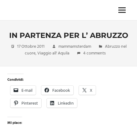
Skip
to
Menu
Unica,
content
imprescindibile,
imponderabile,
IN PARTENZA PER L’ ABRUZZO
inevitabile
Mammamsterdam
17 Ottobre 2011
mammamsterdam
Abruzzo nel
da
cuore
,
Viaggio all' Aquila
4 comments
oggi
anche
in
formato
Condividi:
monodose
e
E-mail
Facebook
X
nuova
confezione
Pinterest
LinkedIn
migliorata
Mi piace: