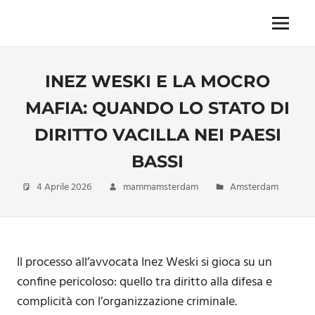
Skip
to
Menu
Unica,
content
imprescindibile,
imponderabile,
INEZ WESKI E LA MOCRO
inevitabile
Mammamsterdam
MAFIA: QUANDO LO STATO DI
da
oggi
DIRITTO VACILLA NEI PAESI
anche
in
BASSI
formato
4 Aprile 2026
mammamsterdam
Amsterdam
monodose
e
nuova
confezione
migliorata
Il processo all’avvocata Inez Weski si gioca su un
confine pericoloso: quello tra diritto alla difesa e
complicità con l’organizzazione criminale.