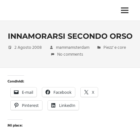
Skip
to
Menu
Unica,
content
imprescindibile,
imponderabile,
INNAMORARSI SECONDO ORSO
inevitabile
Mammamsterdam
2 Agosto 2008
mammamsterdam
Piezz' e core
da
No comments
oggi
anche
in
formato
Condividi:
monodose
e
E-mail
Facebook
X
nuova
confezione
Pinterest
LinkedIn
migliorata
Mi piace: