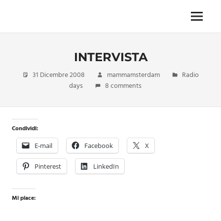
Skip
to
Menu
Unica,
content
imprescindibile,
imponderabile,
INTERVISTA
inevitabile
Mammamsterdam
31 Dicembre 2008
mammamsterdam
Radio
da
days
8 comments
oggi
anche
in
formato
Condividi:
monodose
e
E-mail
Facebook
X
nuova
confezione
Pinterest
LinkedIn
migliorata
Mi piace: