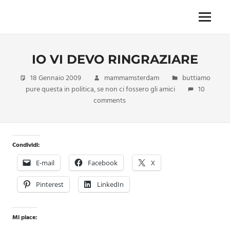
Skip
to
Menu
Unica,
content
imprescindibile,
imponderabile,
IO VI DEVO RINGRAZIARE
inevitabile
Mammamsterdam
18 Gennaio 2009
mammamsterdam
buttiamo
da
pure questa in politica
,
se non ci fossero gli amici
10
oggi
comments
anche
in
formato
monodose
Condividi:
e
nuova
E-mail
Facebook
X
confezione
migliorata
Pinterest
LinkedIn
Mi piace: