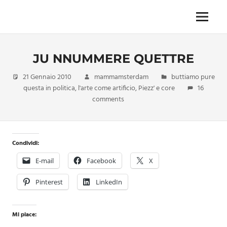
Skip
to
Menu
Unica,
content
imprescindibile,
imponderabile,
JU NNUMMERE QUETTRE
inevitabile
Mammamsterdam
21 Gennaio 2010
mammamsterdam
buttiamo pure
da
questa in politica
,
l'arte come artificio
,
Piezz' e core
16
oggi
comments
anche
in
formato
monodose
Condividi:
e
nuova
E-mail
Facebook
X
confezione
migliorata
Pinterest
LinkedIn
Mi piace: