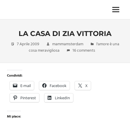
Skip
to
Menu
Unica,
content
imprescindibile,
imponderabile,
LA CASA DI ZIA VITTORIA
inevitabile
Mammamsterdam
7 Aprile 2009
mammamsterdam
l'amore è una
da
cosa meravigliosa
16 comments
oggi
anche
in
formato
Condividi:
monodose
e
E-mail
Facebook
X
nuova
confezione
Pinterest
LinkedIn
migliorata
Mi piace: