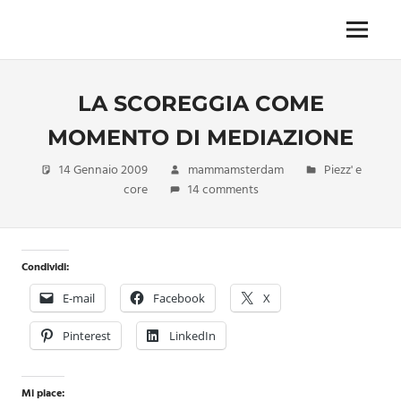
Skip
to
Menu
Unica,
content
imprescindibile,
imponderabile,
LA SCOREGGIA COME
inevitabile
Mammamsterdam
MOMENTO DI MEDIAZIONE
da
oggi
14 Gennaio 2009
mammamsterdam
Piezz' e
anche
core
14 comments
in
formato
monodose
e
Condividi:
nuova
E-mail
Facebook
X
confezione
migliorata
Pinterest
LinkedIn
Mi piace: