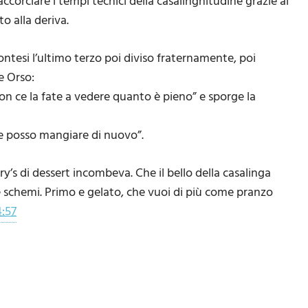
accorciare i tempi tecnici della casalinghitudine grazie al
o alla deriva.
ontesi l’ultimo terzo poi diviso fraternamente, poi
e Orso:
non ce la fate a vedere quanto è pieno” e sporge la
 e posso mangiare di nuovo”.
y’s di dessert incombeva. Che il bello della casalinga
re schemi. Primo e gelato, che vuoi di più come pranzo
4:57