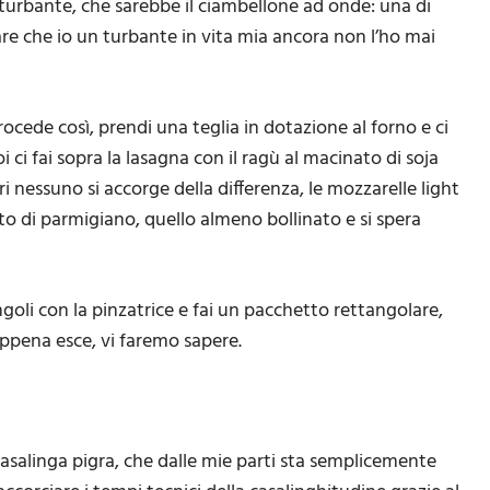
 turbante, che sarebbe il ciambellone ad onde: una di
sare che io un turbante in vita mia ancora non l’ho mai
procede così, prendi una teglia in dotazione al forno e ci
 ci fai sopra la lasagna con il ragù al macinato di soja
 nessuno si accorge della differenza, le mozzarelle light
to di parmigiano, quello almeno bollinato e si spera
angoli con la pinzatrice e fai un pacchetto rettangolare,
appena esce, vi faremo sapere.
casalinga pigra, che dalle mie parti sta semplicemente