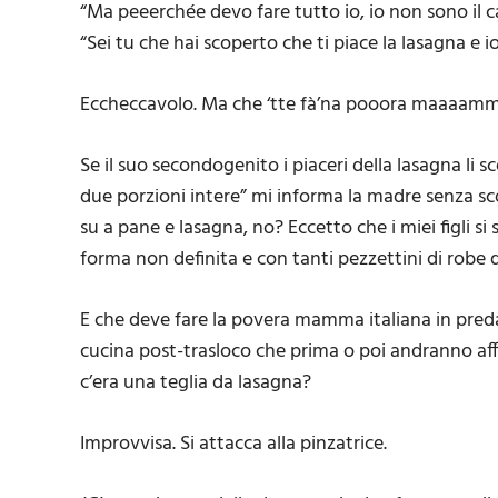
“Ma peeerchée devo fare tutto io, io non sono il c
“Sei tu che hai scoperto che ti piace la lasagna e i
Eccheccavolo. Ma che ‘tte fà’na pooora maaaamma
Se il suo secondogenito i piaceri della lasagna l
due porzioni intere” mi informa la madre senza sc
su a pane e lasagna, no? Eccetto che i miei figli s
forma non definita e con tanti pezzettini di robe d
E che deve fare la povera mamma italiana in preda a
cucina post-trasloco che prima o poi andranno af
c’era una teglia da lasagna?
Improvvisa. Si attacca alla pinzatrice.