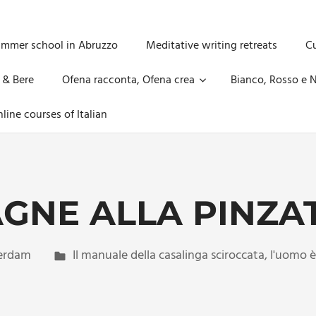
ummer school in Abruzzo
Meditative writing retreats
Cu
 & Bere
Ofena racconta, Ofena crea
Bianco, Rosso e N
line courses of Italian
GNE ALLA PINZA
erdam
Il manuale della casalinga sciroccata
,
l'uomo è