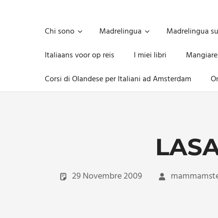
Skip
to
Unica,
content
imprescindibile,
Chi sono
Madrelingua
Madrelingua s
imponderabile,
inevitabile
Italiaans voor op reis
I miei libri
Mangiare
Mammamsterdam
da
Corsi di Olandese per Italiani ad Amsterdam
On
oggi
anche
in
formato
monodose
e
LASA
nuova
confezione
migliorata
29 Novembre 2009
mammamst