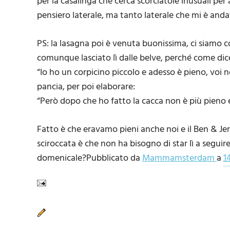
per la casalinga che cerca scorciatoie inusuali per 
pensiero laterale, ma tanto laterale che mi è andat
PS: la lasagna poi è venuta buonissima, ci siamo c
comunque lasciato lì dalle belve, perché come dic
“Io ho un corpicino piccolo e adesso è pieno, voi 
pancia, per poi elaborare:
“Però dopo che ho fatto la cacca non è più pieno
Fatto è che eravamo pieni anche noi e il Ben & Jerr
sciroccata è che non ha bisogno di star lì a segui
domenicale?Pubblicato da
Mammamsterdam
a
1