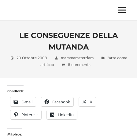
Skip
to
Menu
Unica,
content
imprescindibile,
imponderabile,
LE CONSEGUENZE DELLA
inevitabile
Mammamsterdam
MUTANDA
da
oggi
20 Ottobre 2008
mammamsterdam
l'arte come
anche
artificio
8 comments
in
formato
monodose
e
Condividi:
nuova
E-mail
Facebook
X
confezione
migliorata
Pinterest
LinkedIn
Mi piace: