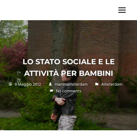
Skip
to
Menu
Unica,
content
imprescindibile,
imponderabile,
inevitabile
Mammamsterdam
da
oggi
LO STATO SOCIALE E LE
anche
in
ATTIVITÀ PER BAMBINI
formato
monodose
9 Maggio 2012
mammamsterdam
Amsterdam
e
No comments
nuova
confezione
migliorata