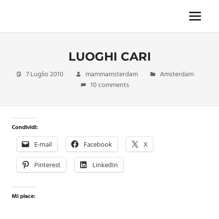
Skip
to
Menu
Unica,
content
imprescindibile,
imponderabile,
LUOGHI CARI
inevitabile
Mammamsterdam
7 Luglio 2010
mammamsterdam
Amsterdam
da
10 comments
oggi
anche
in
formato
Condividi:
monodose
e
E-mail
Facebook
X
nuova
confezione
Pinterest
LinkedIn
migliorata
Mi piace: