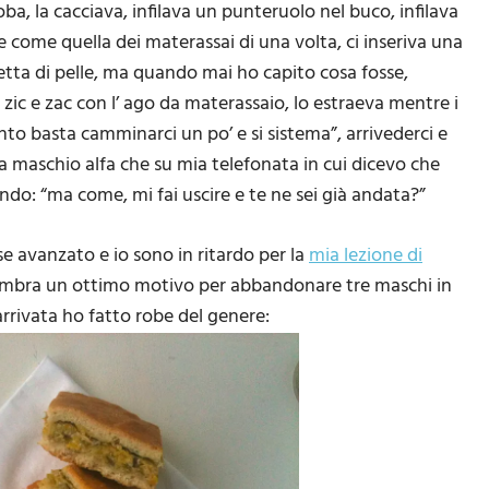
roba, la cacciava, infilava un punteruolo nel buco, infilava
e come quella dei materassai di una volta, ci inseriva una
etta di pelle, ma quando mai ho capito cosa fosse,
va zic e zac con l’ ago da materassaio, lo estraeva mentre i
nto basta camminarci un po’ e si sistema”, arrivederci e
a maschio alfa che su mia telefonata in cui dicevo che
endo: “ma come, mi fai uscire e te ne sei già andata?”
se avanzato e io sono in ritardo per la
mia lezione di
mbra un ottimo motivo per abbandonare tre maschi in
rivata ho fatto robe del genere: