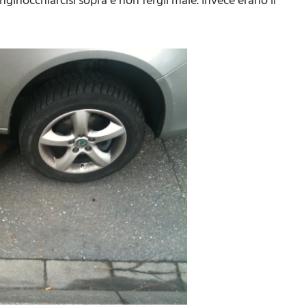
ginocchiarcisi sopra e non fergli male. Invece erano il