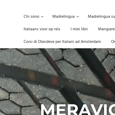
Skip
to
Unica,
content
imprescindibile,
Chi sono
Madrelingua
Madrelingua s
imponderabile,
inevitabile
Italiaans voor op reis
I miei libri
Mangiare
Mammamsterdam
da
Corsi di Olandese per Italiani ad Amsterdam
On
oggi
anche
in
formato
monodose
e
nuova
confezione
migliorata
MERAVIG