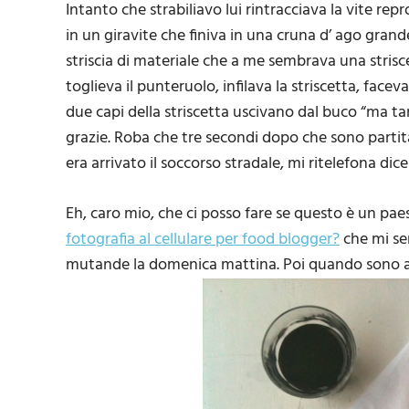
Intanto che strabiliavo lui rintracciava la vite rep
in un giravite che finiva in una cruna d’ ago grand
striscia di materiale che a me sembrava una strisc
toglieva il punteruolo, infilava la striscetta, face
due capi della striscetta uscivano dal buco “ma ta
grazie. Roba che tre secondi dopo che sono partit
era arrivato il soccorso stradale, mi ritelefona dic
Eh, caro mio, che ci posso fare se questo è un pae
fotografia al cellulare per food blogger?
che mi se
mutande la domenica mattina. Poi quando sono ar