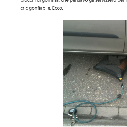
blocchi di gomma, che pensavo gli servissero per in
cric gonfiabile. Ecco.