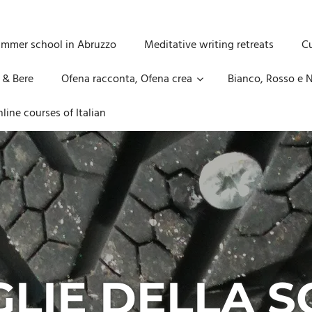
ummer school in Abruzzo
Meditative writing retreats
Cu
 & Bere
Ofena racconta, Ofena crea
Bianco, Rosso e N
line courses of Italian
LIE DELLA S