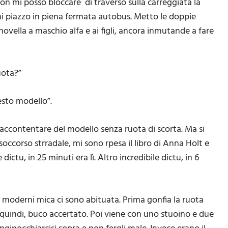
on mi posso bloccare di traverso sulla carreggiata la
mi piazzo in piena fermata autobus. Metto le doppie
a novella a maschio alfa e ai figli, ancora inmutande a fare
uota?”
esto modello”.
ti accontentare del modello senza ruota di scorta. Ma si
corso strradale, mi sono rpesa il libro di Anna Holt e
ictu, in 25 minuti era lì. Altro incredibile dictu, in 6
ca moderni mica ci sono abituata. Prima gonfia la ruota
ta, quindi, buco accertato. Poi viene con uno stuoino e due