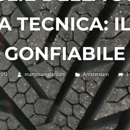
A TECNICA: IL
GONFIABILE
2013
mammamsterdam
Amsterdam
3