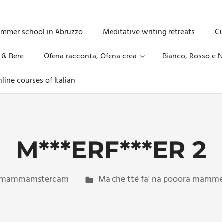
ummer school in Abruzzo
Meditative writing retreats
Cu
 & Bere
Ofena racconta, Ofena crea
Bianco, Rosso e N
line courses of Italian
M***ERF***ER 2
mammamsterdam
Ma che tté fa' na pooora mamm