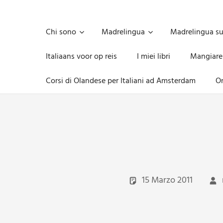
Skip
to
Unica,
content
imprescindibile,
Chi sono
Madrelingua
Madrelingua s
imponderabile,
inevitabile
Italiaans voor op reis
I miei libri
Mangiare
Mammamsterdam
da
Corsi di Olandese per Italiani ad Amsterdam
On
oggi
anche
in
formato
monodose
e
nuova
confezione
migliorata
15 Marzo 2011