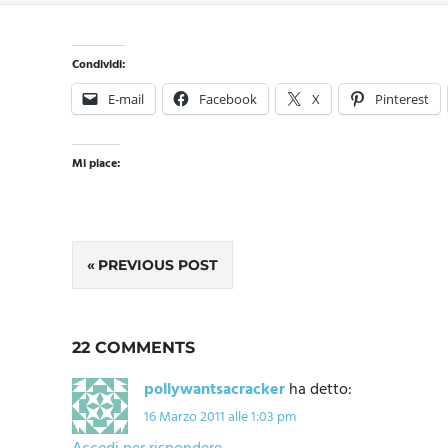
Condividi:
E-mail
Facebook
X
Pinterest
Mi piace:
Navigazione
PREVIOUS POST
articoli
22 COMMENTS
pollywantsacracker
ha detto:
16 Marzo 2011 alle 1:03 pm