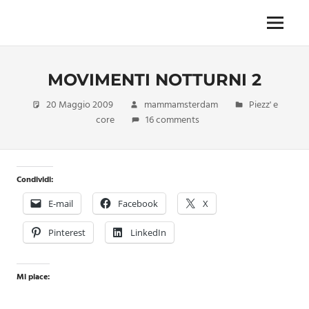
Skip
to
Menu
Unica,
content
imprescindibile,
imponderabile,
MOVIMENTI NOTTURNI 2
inevitabile
Mammamsterdam
20 Maggio 2009
mammamsterdam
Piezz' e
da
core
16 comments
oggi
anche
in
formato
Condividi:
monodose
e
E-mail
Facebook
X
nuova
confezione
Pinterest
LinkedIn
migliorata
Mi piace: