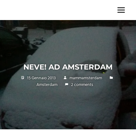
Skip
to
Menu
Unica,
content
imprescindibile,
imponderabile,
inevitabile
Mammamsterdam
da
oggi
anche
NEVE! AD AMSTERDAM
in
formato
15 Gennaio 2013
mammamsterdam
monodose
Amsterdam
2 comments
e
nuova
confezione
migliorata