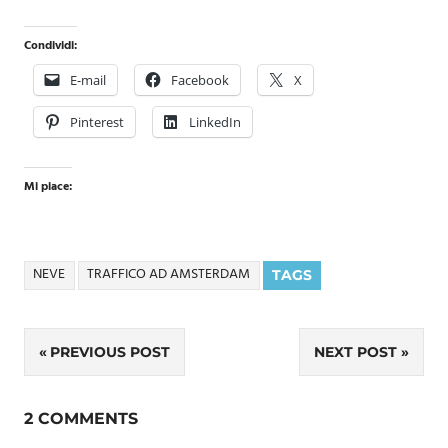
Condividi:
E-mail
Facebook
X
Pinterest
LinkedIn
Mi piace:
NEVE
TRAFFICO AD AMSTERDAM
TAGS
Navigazione
PREVIOUS POST
NEXT POST
articoli
2 COMMENTS