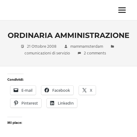
Skip
to
Menu
Unica,
content
imprescindibile,
imponderabile,
ORDINARIA AMMINISTRAZIONE
inevitabile
Mammamsterdam
21 Ottobre 2008
mammamsterdam
da
comunicazioni di servizio
2 comments
oggi
anche
in
formato
Condividi:
monodose
e
E-mail
Facebook
X
nuova
confezione
Pinterest
LinkedIn
migliorata
Mi piace: