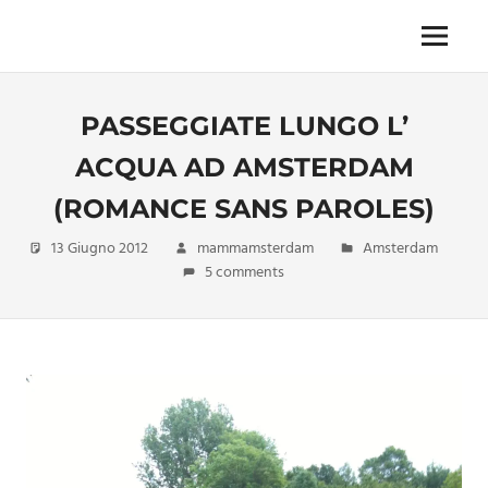
Skip
to
Menu
Unica,
content
imprescindibile,
imponderabile,
PASSEGGIATE LUNGO L’
inevitabile
Mammamsterdam
ACQUA AD AMSTERDAM
da
oggi
(ROMANCE SANS PAROLES)
anche
in
13 Giugno 2012
mammamsterdam
Amsterdam
formato
5 comments
monodose
e
nuova
confezione
migliorata