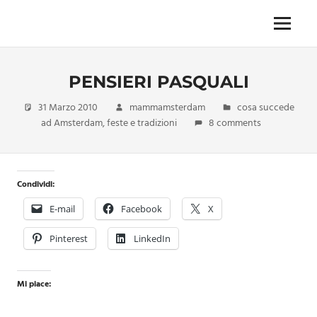
Skip
to
Menu
Unica,
content
imprescindibile,
imponderabile,
PENSIERI PASQUALI
inevitabile
Mammamsterdam
31 Marzo 2010
mammamsterdam
cosa succede
da
ad Amsterdam
,
feste e tradizioni
8 comments
oggi
anche
in
formato
Condividi:
monodose
e
E-mail
Facebook
X
nuova
confezione
Pinterest
LinkedIn
migliorata
Mi piace: