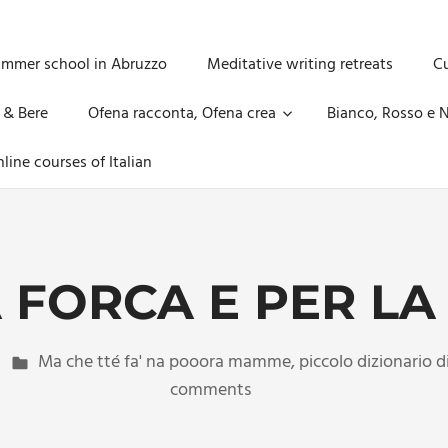
ummer school in Abruzzo
Meditative writing retreats
Cu
 & Bere
Ofena racconta, Ofena crea
Bianco, Rosso e N
line courses of Italian
 FORCA E PER L
Ma che tté fa' na pooora mamme
,
piccolo dizionario 
comments