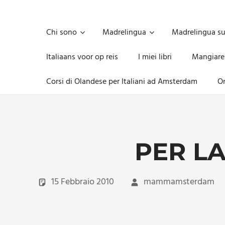
Skip
to
Unica,
content
imprescindibile,
Chi sono
Madrelingua
Madrelingua s
imponderabile,
inevitabile
Italiaans voor op reis
I miei libri
Mangiare
Mammamsterdam
da
Corsi di Olandese per Italiani ad Amsterdam
On
oggi
anche
in
formato
monodose
e
PER LA
nuova
confezione
migliorata
15 Febbraio 2010
mammamsterdam