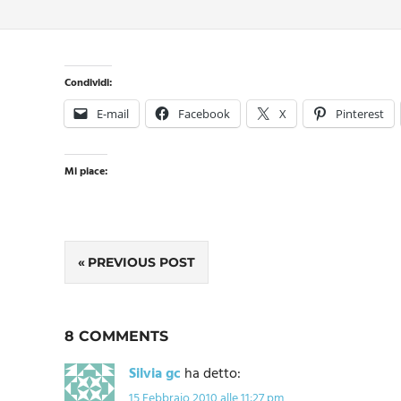
Condividi:
E-mail
Facebook
X
Pinterest
Mi piace:
Navigazione
PREVIOUS POST
articoli
8 COMMENTS
Silvia gc
ha detto:
15 Febbraio 2010 alle 11:27 pm