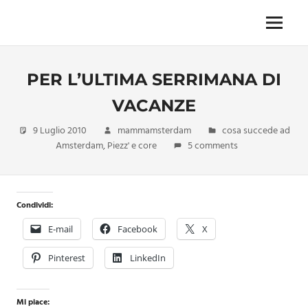
Skip
to
Menu
Unica,
content
imprescindibile,
imponderabile,
PER L’ULTIMA SERRIMANA DI
inevitabile
Mammamsterdam
VACANZE
da
oggi
9 Luglio 2010
mammamsterdam
cosa succede ad
anche
Amsterdam
,
Piezz' e core
5 comments
in
formato
monodose
e
Condividi:
nuova
E-mail
Facebook
X
confezione
migliorata
Pinterest
LinkedIn
Mi piace: