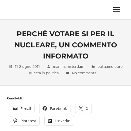
Skip
to
Menu
Unica,
content
imprescindibile,
imponderabile,
PERCHÈ VOTARE SI PER IL
inevitabile
Mammamsterdam
NUCLEARE, UN COMMENTO
da
oggi
INFORMATO
anche
in
11 Giugno 2011
mammamsterdam
buttiamo pure
formato
questa in politica
No comments
monodose
e
nuova
confezione
Condividi:
migliorata
E-mail
Facebook
X
Pinterest
LinkedIn