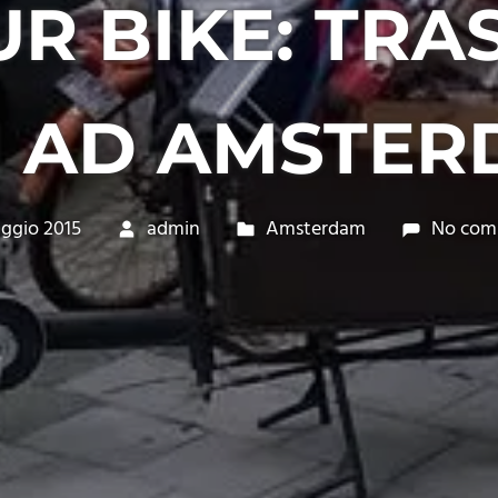
R BIKE: TRA
I AD AMSTE
ggio 2015
admin
Amsterdam
No com