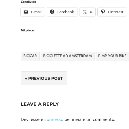
Condividi:
E-mail
Facebook
X
Pinterest
Mi piace:
BICICAR
BICICLETTE AD AMSTERDAM
PIMP YOUR BIKE
Navigazione
PREVIOUS POST
articoli
LEAVE A REPLY
Devi essere
connesso
per inviare un commento.