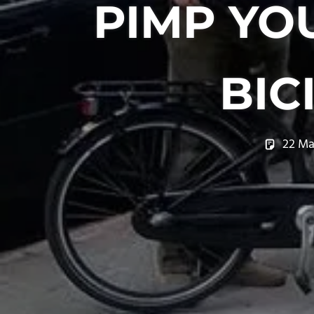
PIMP YOU
BIC
22 Ma