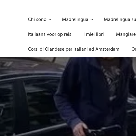
Skip
to
Unica,
content
imprescindibile,
Chi sono
Madrelingua
Madrelingua s
imponderabile,
inevitabile
Italiaans voor op reis
I miei libri
Mangiare
Mammamsterdam
da
Corsi di Olandese per Italiani ad Amsterdam
On
oggi
anche
in
formato
monodose
e
nuova
confezione
migliorata