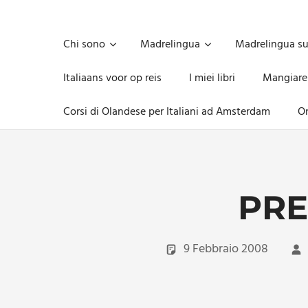
Skip
to
Unica,
content
imprescindibile,
Chi sono
Madrelingua
Madrelingua s
imponderabile,
inevitabile
Italiaans voor op reis
I miei libri
Mangiare
Mammamsterdam
da
Corsi di Olandese per Italiani ad Amsterdam
On
oggi
anche
in
formato
monodose
e
PRE
nuova
confezione
migliorata
9 Febbraio 2008