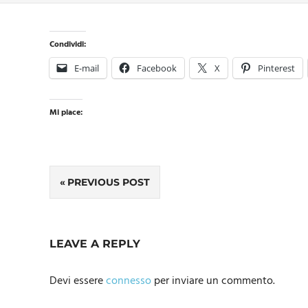
Condividi:
E-mail
Facebook
X
Pinterest
Mi piace:
Navigazione
PREVIOUS POST
articoli
LEAVE A REPLY
Devi essere
connesso
per inviare un commento.