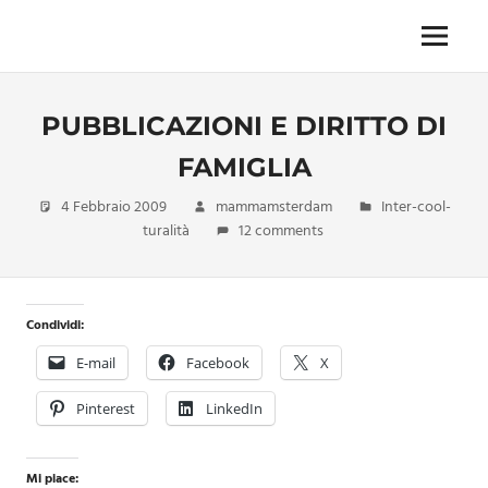
Skip
to
Menu
Unica,
content
imprescindibile,
imponderabile,
PUBBLICAZIONI E DIRITTO DI
inevitabile
Mammamsterdam
FAMIGLIA
da
oggi
4 Febbraio 2009
mammamsterdam
Inter-cool-
anche
turalità
12 comments
in
formato
monodose
e
Condividi:
nuova
E-mail
Facebook
X
confezione
migliorata
Pinterest
LinkedIn
Mi piace: