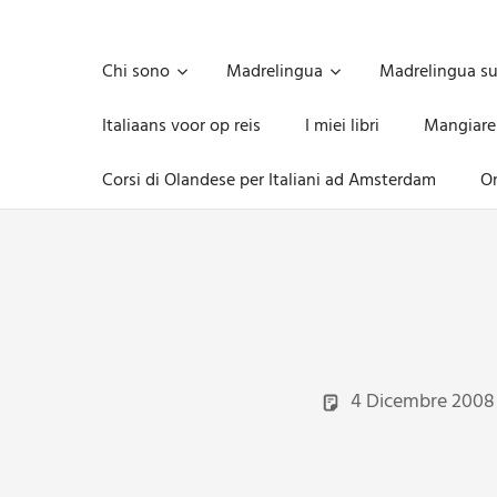
Skip
to
Unica,
content
imprescindibile,
Chi sono
Madrelingua
Madrelingua s
imponderabile,
inevitabile
Italiaans voor op reis
I miei libri
Mangiare
Mammamsterdam
da
Corsi di Olandese per Italiani ad Amsterdam
On
oggi
anche
in
formato
monodose
e
nuova
confezione
migliorata
4 Dicembre 2008