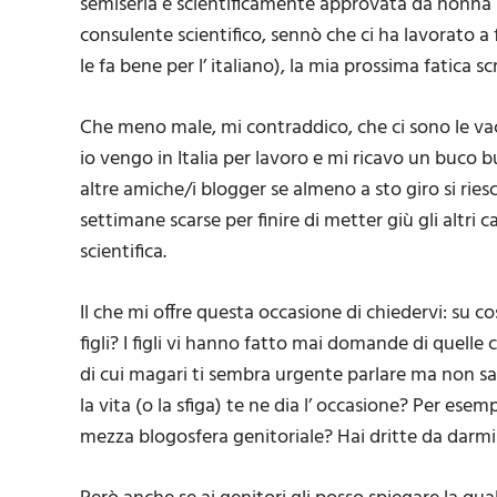
semiseria e scientificamente approvata da nonna 
consulente scientifico, sennò che ci ha lavorato a 
le fa bene per l’ italiano), la mia prossima fatica scr
Che meno male, mi contraddico, che ci sono le vacan
io vengo in Italia per lavoro e mi ricavo un buco
altre amiche/i blogger se almeno a sto giro si riesc
settimane scarse per finire di metter giù gli altri
scientifica.
Il che mi offre questa occasione di chiedervi: su co
figli? I figli vi hanno fatto mai domande di quelle
di cui magari ti sembra urgente parlare ma non 
la vita (o la sfiga) te ne dia l’ occasione? Per esem
mezza blogosfera genitoriale? Hai dritte da darmi