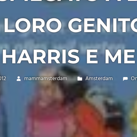
 LORO GENITO
HARRIS E ME
012
mammamsterdam
Amsterdam
On