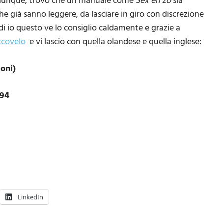
qualunque, trovo che un manuale come
Sex en zo
sia
e già sanno leggere, da lasciare in giro con discrezione
 io questo ve lo consiglio caldamente e grazie a
ccovelo
e vi lascio con quella olandese e quella inglese:
oni)
994
LinkedIn