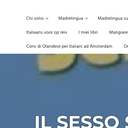
Skip
to
Unica,
content
imprescindibile,
Chi sono
Madrelingua
Madrelingua s
imponderabile,
inevitabile
Italiaans voor op reis
I miei libri
Mangiare
Mammamsterdam
da
Corsi di Olandese per Italiani ad Amsterdam
On
oggi
anche
in
formato
monodose
e
nuova
confezione
migliorata
IL SESSO