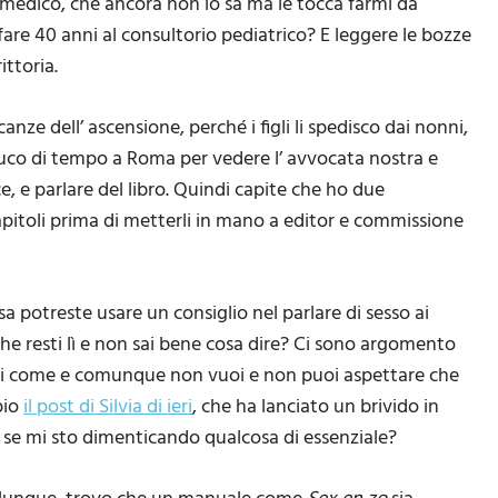
medico, che ancora non lo sa ma le tocca farmi da
fare 40 anni al consultorio pediatrico? E leggere le bozze
ittoria.
ze dell’ ascensione, perché i figli li spedisco dai nonni,
 buco di tempo a Roma per vedere l’ avvocata nostra e
e, e parlare del libro. Quindi capite che ho due
 capitoli prima di metterli in mano a editor e commissione
sa potreste usare un consiglio nel parlare di sesso ai
 che resti lì e non sai bene cosa dire? Ci sono argomento
sai come e comunque non vuoi e non puoi aspettare che
pio
il post di Silvia di ieri
, che ha lanciato un brivido in
 se mi sto dimenticando qualcosa di essenziale?