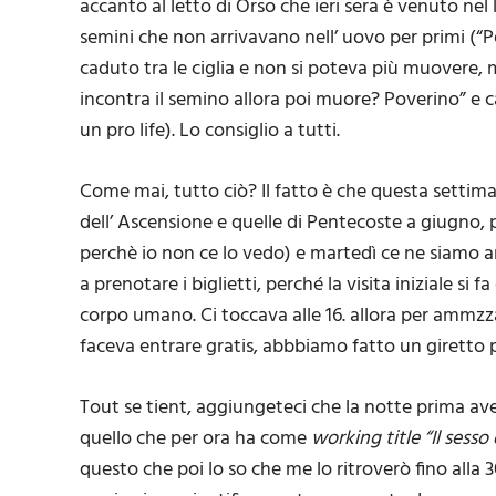
accanto al letto di Orso che ieri sera è venuto nel 
semini che non arrivavano nell’ uovo per primi (
caduto tra le ciglia e non si poteva più muovere,
incontra il semino allora poi muore? Poverino” e ca
un pro life). Lo consiglio a tutti.
Come mai, tutto ciò? Il fatto è che questa setti
dell’ Ascensione e quelle di Pentecoste a giugno, p
perchè io non ce lo vedo) e martedì ce ne siamo a
a prenotare i biglietti, perché la visita iniziale si 
corpo umano. Ci toccava alle 16. allora per ammzza
faceva entrare gratis, abbbiamo fatto un giretto p
Tout se tient, aggiungeteci che la notte prima avevo
quello che per ora ha come
working title “Il sesso 
questo che poi lo so che me lo ritroverò fino alla