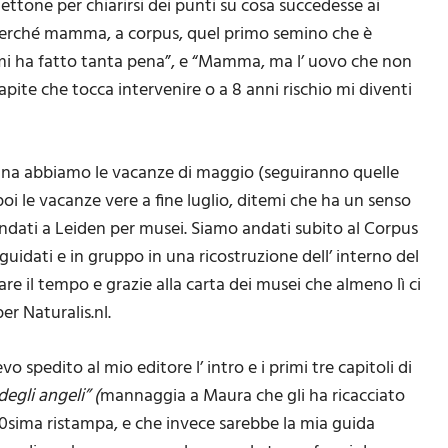
lettone per chiarirsi dei punti su cosa succedesse ai
“Perché mamma, a corpus, quel primo semino che è
 mi ha fatto tanta pena”, e “Mamma, ma l’ uovo che non
pite che tocca intervenire o a 8 anni rischio mi diventi
mana abbiamo le vacanze di maggio (seguiranno quelle
oi le vacanze vere a fine luglio, ditemi che ha un senso
ndati a Leiden per musei. Siamo andati subito al Corpus
fa guidati e in gruppo in una ricostruzione dell’ interno del
re il tempo e grazie alla carta dei musei che almeno lì ci
er Naturalis.nl.
 spedito al mio editore l’ intro e i primi tre capitoli di
degli angeli” (
mannaggia a Maura che gli ha ricacciato
 30sima ristampa, e che invece sarebbe la mia guida