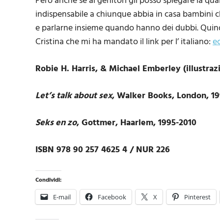
Però anche se ai genitori gli posso spiegare la 
indispensabile a chiunque abbia in casa bambini ch
e parlarne insieme quando hanno dei dubbi. Quindi
Cristina che mi ha mandato il link per l’ italiano:
e
Robie H. Harris, & Michael Emberley (illustrazi
Let’s talk about sex
, Walker Books, London, 1
Seks en zo
, Gottmer, Haarlem, 1995-2010
ISBN 978 90 257 4625 4 / NUR 226
Condividi:
E-mail
Facebook
X
Pinterest