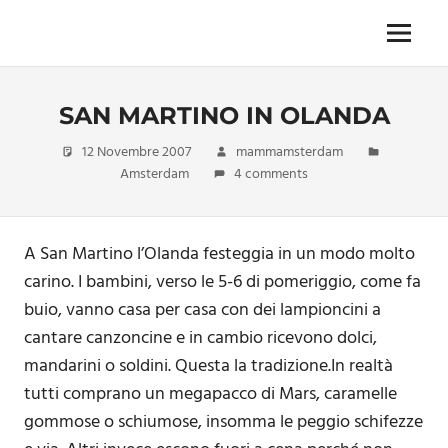
Skip
to
Menu
Unica,
content
imprescindibile,
imponderabile,
SAN MARTINO IN OLANDA
inevitabile
Mammamsterdam
12 Novembre 2007
mammamsterdam
da
Amsterdam
4 comments
oggi
anche
in
formato
A San Martino l’Olanda festeggia in un modo molto
monodose
carino. I bambini, verso le 5-6 di pomeriggio, come fa
e
buio, vanno casa per casa con dei lampioncini a
nuova
cantare canzoncine e in cambio ricevono dolci,
confezione
migliorata
mandarini o soldini. Questa la tradizione.In realtà
tutti comprano un megapacco di Mars, caramelle
gommose o schiumose, insomma le peggio schifezze