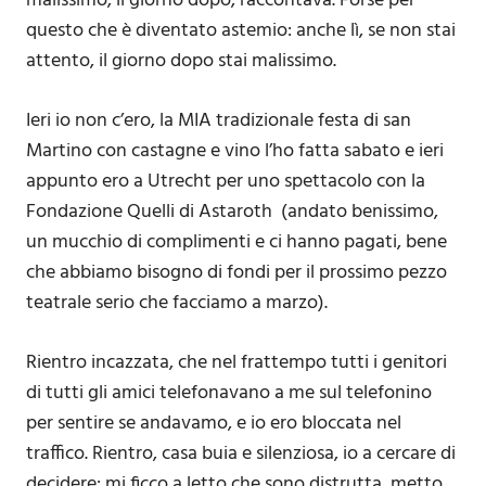
malissimo, il giorno dopo, raccontava. Forse per
questo che è diventato astemio: anche lì, se non stai
attento, il giorno dopo stai malissimo.
Ieri io non c’ero, la MIA tradizionale festa di san
Martino con castagne e vino l’ho fatta sabato e ieri
appunto ero a Utrecht per uno spettacolo con la
Fondazione Quelli di Astaroth (andato benissimo,
un mucchio di complimenti e ci hanno pagati, bene
che abbiamo bisogno di fondi per il prossimo pezzo
teatrale serio che facciamo a marzo).
Rientro incazzata, che nel frattempo tutti i genitori
di tutti gli amici telefonavano a me sul telefonino
per sentire se andavamo, e io ero bloccata nel
traffico. Rientro, casa buia e silenziosa, io a cercare di
decidere: mi ficco a letto che sono distrutta, metto