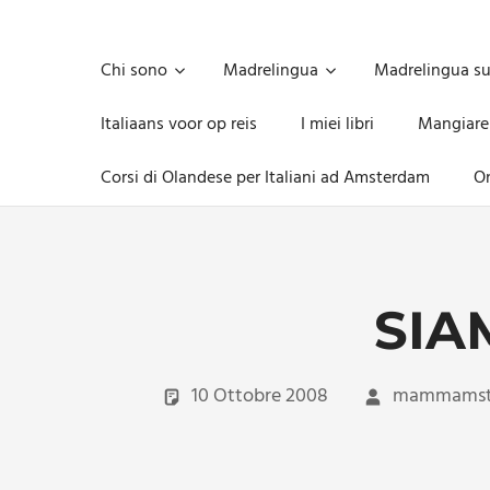
Skip
to
Unica,
content
imprescindibile,
Chi sono
Madrelingua
Madrelingua s
imponderabile,
inevitabile
Italiaans voor op reis
I miei libri
Mangiare
Mammamsterdam
da
Corsi di Olandese per Italiani ad Amsterdam
On
oggi
anche
in
formato
monodose
e
SIA
nuova
confezione
migliorata
10 Ottobre 2008
mammamst