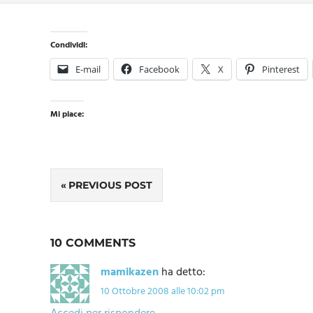
Condividi:
E-mail
Facebook
X
Pinterest
Mi piace:
Navigazione
PREVIOUS POST
articoli
10 COMMENTS
mamikazen
ha detto:
10 Ottobre 2008 alle 10:02 pm