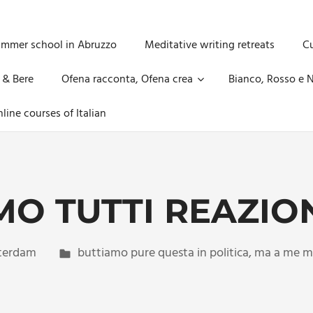
ummer school in Abruzzo
Meditative writing retreats
Cu
 & Bere
Ofena racconta, Ofena crea
Bianco, Rosso e N
line courses of Italian
MO TUTTI REAZIO
erdam
buttiamo pure questa in politica
,
ma a me mi 