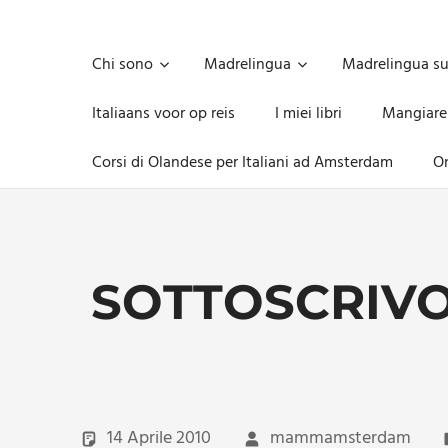
Skip
to
Unica,
content
imprescindibile,
Chi sono
Madrelingua
Madrelingua s
imponderabile,
inevitabile
Italiaans voor op reis
I miei libri
Mangiare
Mammamsterdam
da
Corsi di Olandese per Italiani ad Amsterdam
On
oggi
anche
in
formato
monodose
e
SOTTOSCRIVO
nuova
confezione
migliorata
14 Aprile 2010
mammamsterdam