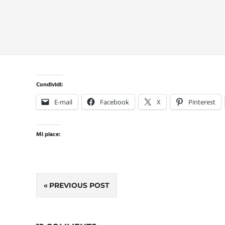
Condividi:
E-mail
Facebook
X
Pinterest
Mi piace:
Navigazione
PREVIOUS POST
articoli