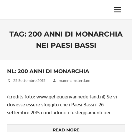
Skip
to
Menu
Unica,
content
imprescindibile,
imponderabile,
TAG:
200 ANNI DI MONARCHIA
inevitabile
Mammamsterdam
NEI PAESI BASSI
da
oggi
anche
in
NL: 200 ANNI DI MONARCHIA
formato
monodose
25 Settembre 2015
mammamsterdam
e
nuova
(credits foto: www.geheugenvannederland.nl) Se vi
confezione
dovesse essere sfuggito che i Paesi Bassi il 26
migliorata
settembre 2015 concludono i festeggiamenti per
READ MORE