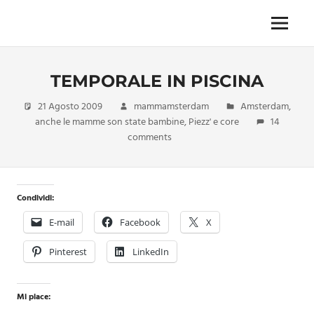
Skip
to
Menu
Unica,
content
imprescindibile,
imponderabile,
TEMPORALE IN PISCINA
inevitabile
Mammamsterdam
21 Agosto 2009
mammamsterdam
Amsterdam
,
da
anche le mamme son state bambine
,
Piezz' e core
14
oggi
comments
anche
in
formato
monodose
Condividi:
e
nuova
E-mail
Facebook
X
confezione
migliorata
Pinterest
LinkedIn
Mi piace: