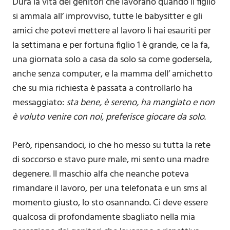
Dura la vita dei genitori che lavorano quando il figlio
si ammala all’ improvviso, tutte le babysitter e gli
amici che potevi mettere al lavoro li hai esauriti per
la settimana e per fortuna figlio 1 è grande, ce la fa,
una giornata solo a casa da solo sa come godersela,
anche senza computer, e la mamma dell’ amichetto
che su mia richiesta è passata a controllarlo ha
messaggiato:
sta bene, è sereno, ha mangiato e non
è voluto venire con noi, preferisce giocare da solo
.
Però, ripensandoci, io che ho messo su tutta la rete
di soccorso e stavo pure male, mi sento una madre
degenere. Il maschio alfa che neanche poteva
rimandare il lavoro, per una telefonata e un sms al
momento giusto, lo sto osannando. Ci deve essere
qualcosa di profondamente sbagliato nella mia