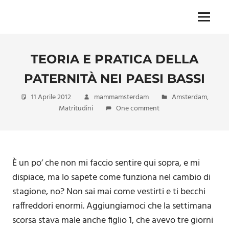
Skip
to
Menu
Unica,
content
imprescindibile,
imponderabile,
TEORIA E PRATICA DELLA
inevitabile
Mammamsterdam
PATERNITÀ NEI PAESI BASSI
da
oggi
11 Aprile 2012
mammamsterdam
Amsterdam
,
anche
Matritudini
One comment
in
formato
monodose
e
nuova
È un po’ che non mi faccio sentire qui sopra, e mi
confezione
dispiace, ma lo sapete come funziona nel cambio di
migliorata
stagione, no? Non sai mai come vestirti e ti becchi
raffreddori enormi. Aggiungiamoci che la settimana
scorsa stava male anche figlio 1, che avevo tre giorni