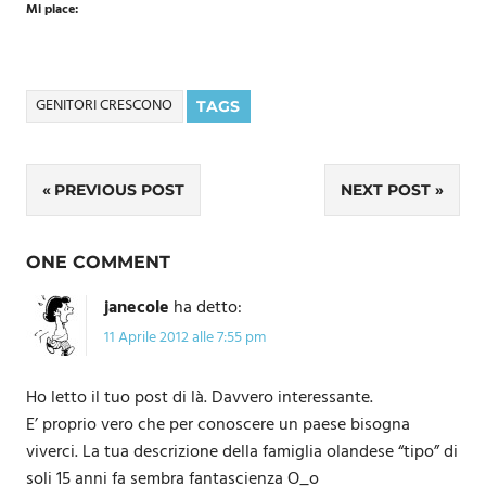
Mi piace:
GENITORI CRESCONO
TAGS
Navigazione
PREVIOUS POST
NEXT POST
articoli
ONE COMMENT
janecole
ha detto:
11 Aprile 2012 alle 7:55 pm
Ho letto il tuo post di là. Davvero interessante.
E’ proprio vero che per conoscere un paese bisogna
viverci. La tua descrizione della famiglia olandese “tipo” di
soli 15 anni fa sembra fantascienza O_o