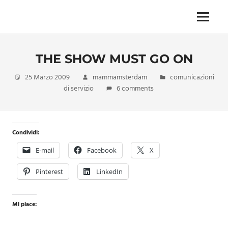
Skip
to
Menu
Unica,
content
imprescindibile,
imponderabile,
THE SHOW MUST GO ON
inevitabile
Mammamsterdam
25 Marzo 2009
mammamsterdam
comunicazioni
da
di servizio
6 comments
oggi
anche
in
formato
Condividi:
monodose
e
E-mail
Facebook
X
nuova
confezione
Pinterest
LinkedIn
migliorata
Mi piace: