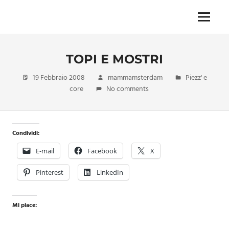
Skip
to
Menu
Unica,
content
imprescindibile,
imponderabile,
TOPI E MOSTRI
inevitabile
Mammamsterdam
19 Febbraio 2008
mammamsterdam
Piezz' e
da
core
No comments
oggi
anche
in
formato
Condividi:
monodose
e
E-mail
Facebook
X
nuova
confezione
Pinterest
LinkedIn
migliorata
Mi piace: