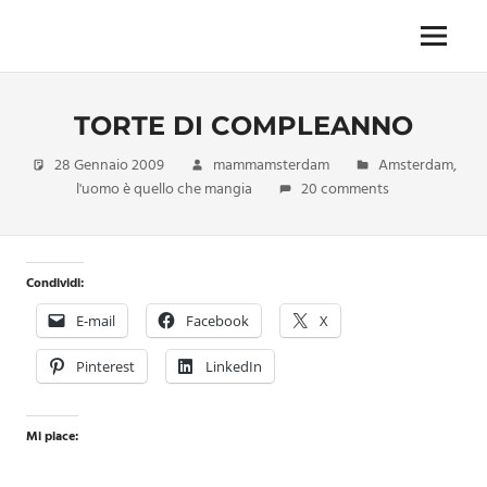
Skip
to
Menu
Unica,
content
imprescindibile,
imponderabile,
TORTE DI COMPLEANNO
inevitabile
Mammamsterdam
28 Gennaio 2009
mammamsterdam
Amsterdam
,
da
l'uomo è quello che mangia
20 comments
oggi
anche
in
formato
Condividi:
monodose
e
E-mail
Facebook
X
nuova
confezione
Pinterest
LinkedIn
migliorata
Mi piace: