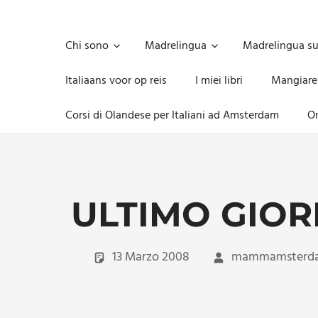
Skip
to
Unica,
content
imprescindibile,
Chi sono
Madrelingua
Madrelingua s
imponderabile,
inevitabile
Italiaans voor op reis
I miei libri
Mangiare
Mammamsterdam
da
Corsi di Olandese per Italiani ad Amsterdam
On
oggi
anche
in
formato
monodose
e
ULTIMO GIOR
nuova
confezione
migliorata
13 Marzo 2008
mammamsterd