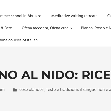
ummer school in Abruzzo
Meditative writing retreats
Cu
 & Bere
Ofena racconta, Ofena crea
Bianco, Rosso e N
line courses of Italian
NO AL NIDO: RICE
am
cose olandesi
,
feste e tradizioni
,
il sangue non è 