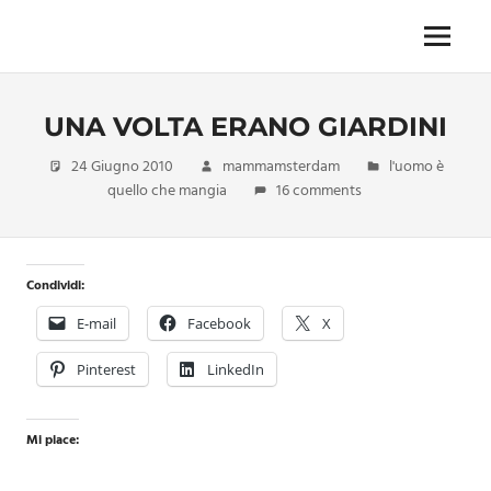
Skip
to
Menu
Unica,
content
imprescindibile,
imponderabile,
UNA VOLTA ERANO GIARDINI
inevitabile
Mammamsterdam
24 Giugno 2010
mammamsterdam
l'uomo è
da
quello che mangia
16 comments
oggi
anche
in
formato
Condividi:
monodose
e
E-mail
Facebook
X
nuova
confezione
Pinterest
LinkedIn
migliorata
Mi piace: