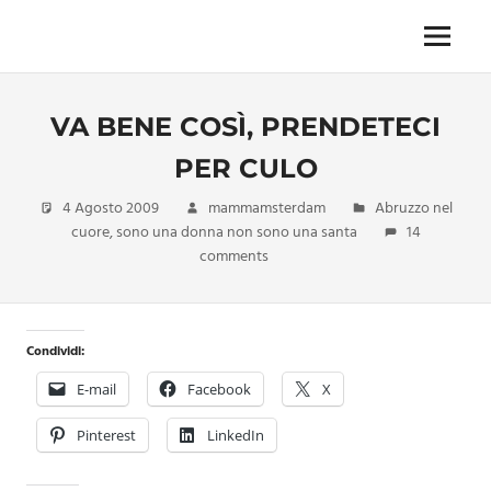
Skip
to
Menu
Unica,
content
imprescindibile,
imponderabile,
VA BENE COSÌ, PRENDETECI
inevitabile
Mammamsterdam
PER CULO
da
oggi
4 Agosto 2009
mammamsterdam
Abruzzo nel
anche
cuore
,
sono una donna non sono una santa
14
in
comments
formato
monodose
e
nuova
Condividi:
confezione
E-mail
Facebook
X
migliorata
Pinterest
LinkedIn