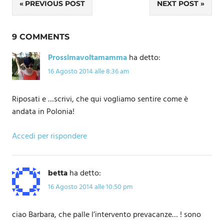
Navigazione
PREVIOUS POST
NEXT POST
articoli
9 COMMENTS
Prossimavoltamamma
ha detto:
16 Agosto 2014 alle 8:36 am
Riposati e …scrivi, che qui vogliamo sentire come è
andata in Polonia!
Accedi per rispondere
betta
ha detto:
16 Agosto 2014 alle 10:50 pm
ciao Barbara, che palle l’intervento prevacanze… ! sono