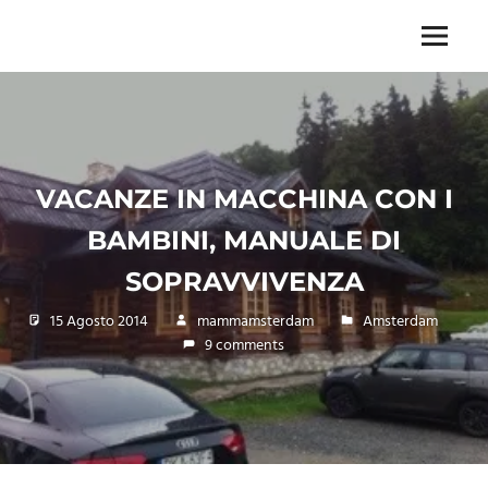
Skip
to
Menu
Unica,
content
imprescindibile,
imponderabile,
inevitabile
Mammamsterdam
da
VACANZE IN MACCHINA CON I
oggi
anche
BAMBINI, MANUALE DI
in
formato
SOPRAVVIVENZA
monodose
e
15 Agosto 2014
mammamsterdam
Amsterdam
nuova
9 comments
confezione
migliorata