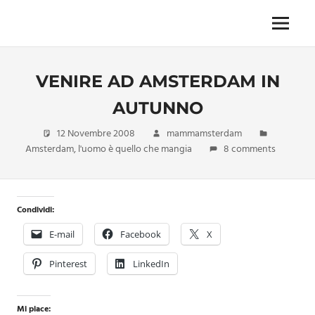
Skip
to
Menu
Unica,
content
imprescindibile,
imponderabile,
VENIRE AD AMSTERDAM IN
inevitabile
Mammamsterdam
AUTUNNO
da
oggi
12 Novembre 2008
mammamsterdam
anche
Amsterdam
,
l'uomo è quello che mangia
8 comments
in
formato
monodose
e
Condividi:
nuova
E-mail
Facebook
X
confezione
migliorata
Pinterest
LinkedIn
Mi piace: